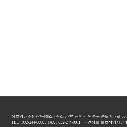
상호명 : (주)아인픽춰스 | 주소 : 인천광역시 연수구 송도미래로 30 스
TEL : 032-244-0808 / FAX : 032-244-0811 | 개인정보 보호책임자 : 배재훈