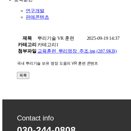
연구개발
판매콘텐츠
제목
뿌리기술 VR 훈련
2025-09-19 14:37
카테고리
카테고리1
첨부파일
교육훈련_뿌리명장_주조.jpg
(287.9KB)
국내 뿌리기술 보유 명장 도움의 VR 훈련 콘텐츠
목록
Contact info
030-244-0808