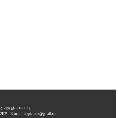
마트밸리 E-902 |
 | E-mail : einpictures@gmail.com